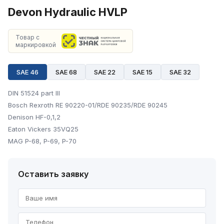
Devon Hydraulic HVLP
Товар с
маркировкой
SAE 46
SAE 68
SAE 22
SAE 15
SAE 32
DIN 51524 part III
Bosсh Rexroth RE 90220-01/RDE 90235/RDE 90245
Denison HF-0,1,2
Eaton Vickers 35VQ25
MAG P-68, P-69, P-70
Оставить заявку