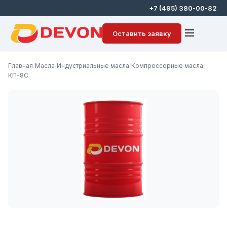
+7 (495) 380-00-82
Оставить заявку
Главная
/
Масла
/
Индустриальные масла
/
Компрессорные масла
/
КП-8С