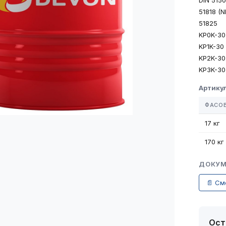
DIN 515
51818 (N
51825
KP0K-30
KP1K-30
KP2K-30
KP3K-30
Артику
ФАСО
17 кг
170 кг
ДОКУМ
📄 См
Ост