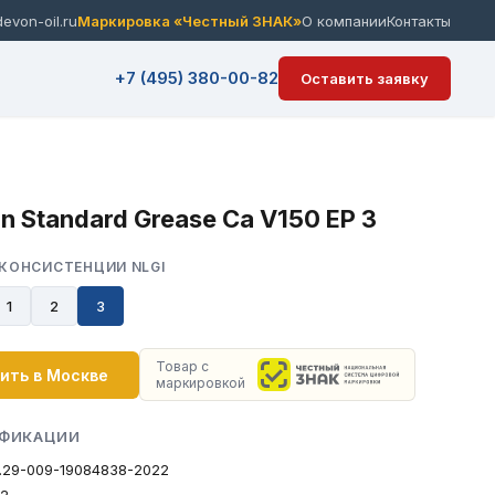
von-oil.ru
Маркировка «Честный ЗНАК»
О компании
Контакты
+7 (495) 380-00-82
Оставить заявку
n Standard Grease Ca V150 EP 3
КОНСИСТЕНЦИИ NLGI
1
2
3
Товар с
ить в Москве
маркировкой
ФИКАЦИИ
0.29-009-19084838-2022