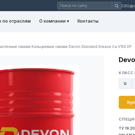
CEO@de
 по отраслям
О компании ▾
Контакты
астичные смазки
/
Кальциевые смазки
/
Devon Standard Grease Ca V150 EP
Devo
КЛАСС 
0
Куп
СПЕЦИ
ТУ 19.2