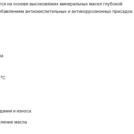
тся на основе высоковязких минеральных масел глубокой
обавлением антиокислительных и антикоррозионных присадок.
ва
 °С
дания и износа
еление масла